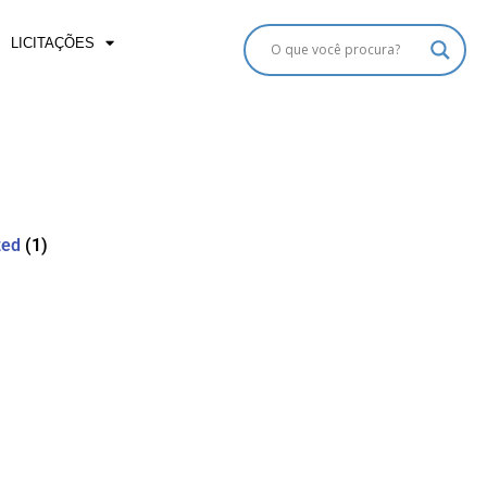
LICITAÇÕES
zed
(1)