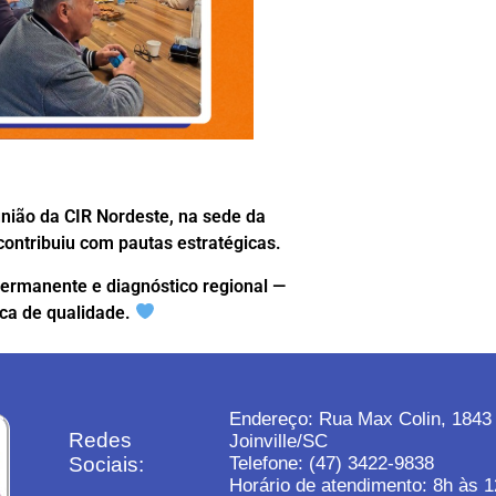
nião da CIR Nordeste, na sede da
ontribuiu com pautas estratégicas.
permanente e diagnóstico regional —
ca de qualidade.
Endereço: Rua Max Colin, 1843
Redes
Joinville/SC
Sociais:
Telefone: (47) 3422-9838
Horário de atendimento: 8h às 1